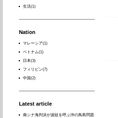
生活
(1)
Nation
マレーシア
(1)
ベトナム
(1)
日本
(3)
フィリピン
(7)
中国
(2)
Latest article
南シナ海判決が波紋を呼ぶ沖の鳥島問題