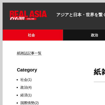
アジアと日本・世界を繋
社会
政治
紙雑誌記事一覧
Category
紙
社会
(1)
政治
(4)
経済
(1)
国際情勢
(2)