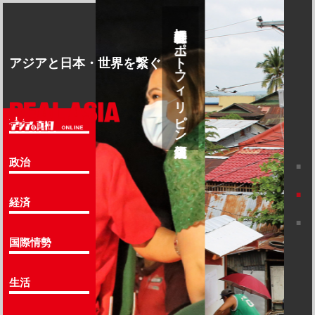
政経社会特別レポート・フィリピン大統領選
５月のフィリピン正副大統領選
アジアと日本・世界を繋ぐ
社会
政治
経済
国際情勢
生活