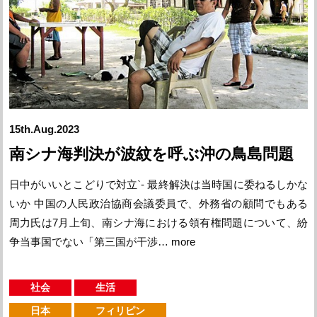
15th.Aug.2023
南シナ海判決が波紋を呼ぶ沖の鳥島問題
日中がいいとこどりで対立`- 最終解決は当時国に委ねるしかな
いか 中国の人民政治協商会議委員で、外務省の顧問でもある
周力氏は7月上旬、南シナ海における領有権問題について、紛
争当事国でない「第三国が干渉…
more
社会
生活
日本
フィリピン