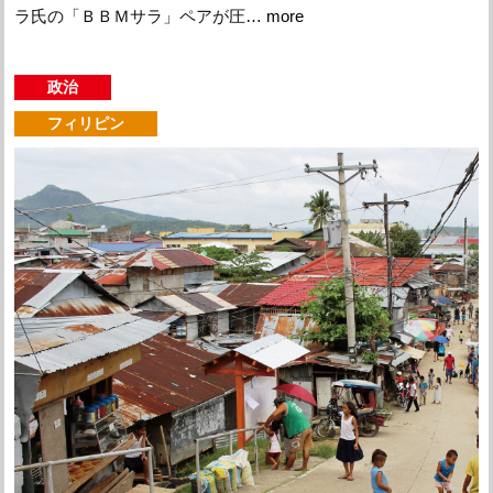
ラ氏の「ＢＢＭサラ」ペアが圧…
more
政治
フィリピン