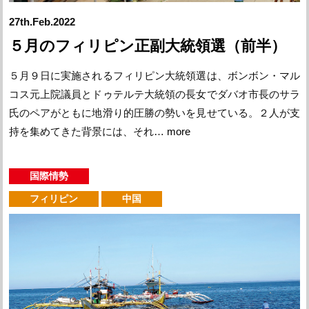
27th.Feb.2022
５月のフィリピン正副大統領選（前半）
５月９日に実施されるフィリピン大統領選は、ボンボン・マル
コス元上院議員とドゥテルテ大統領の長女でダバオ市長のサラ
氏のペアがともに地滑り的圧勝の勢いを見せている。２人が支
持を集めてきた背景には、それ…
more
国際情勢
フィリピン
中国